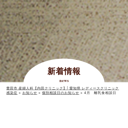
新着情報
news
豊田市 産婦人科【内田クリニック】| 愛知県 レディースクリニック
感染症
>
お知らせ
>
個別相談日のお知らせ
>
4月 離乳食相談日
4月 離乳食相談日