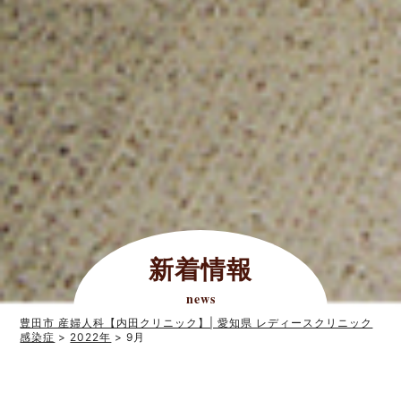
新着情報
news
豊田市 産婦人科【内田クリニック】| 愛知県 レディースクリニック
感染症
>
2022年
>
9月