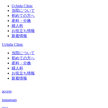
Uchida Clinic
当院について
初めての方へ
産科・分娩
婦人科
お役立ち情報
新着情報
Uchida Clinic
当院について
初めての方へ
産科・分娩
婦人科
お役立ち情報
新着情報
access
instagram