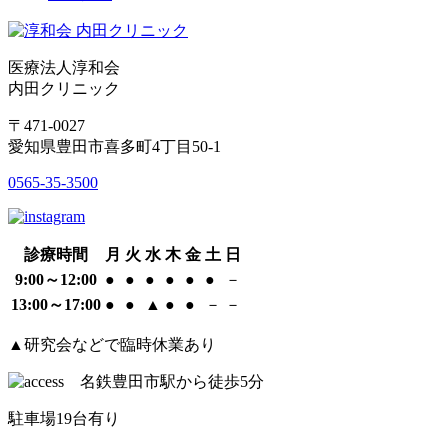
医療法人淳和会
内田クリニック
〒471-0027
愛知県豊田市喜多町4丁目50-1
0565-35-3500
診療時間
月
火
水
木
金
土
日
9:00～12:00
●
●
●
●
●
●
－
13:00～17:00
●
●
▲
●
●
－
－
▲研究会などで臨時休業あり
駐車場19台有り