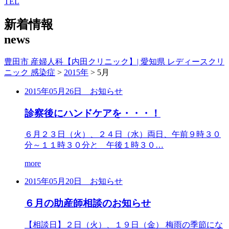
TEL
新着情報
news
豊田市 産婦人科【内田クリニック】| 愛知県 レディースクリ
ニック 感染症
>
2015年
>
5月
2015年05月26日
お知らせ
診察後にハンドケアを・・・！
６月２３日（火）、２４日（水）両日、午前９時３０
分～１１時３０分と 午後１時３０…
more
2015年05月20日
お知らせ
６月の助産師相談のお知らせ
【相談日】２日（火）、１９日（金） 梅雨の季節にな