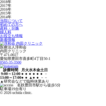
2018年
2017年
2016年
2015年
2014年
当院について
初めての方へ
産科・分娩
婦人科
お役立ち情報
新着情報
医療法人淳和会
内田クリニック
〒471-0027
愛知県豊田市喜多町4丁目50-1
0565-35-3500
診療時間
月
火
水
木
金
土
日
9:00～12:00
●
●
●
●
●
●
－
13:00～17:00
●
●
▲
●
●
－
－
▲研究会などで臨時休業あり
駐車場19台有り
© 2026 uchida clinic.