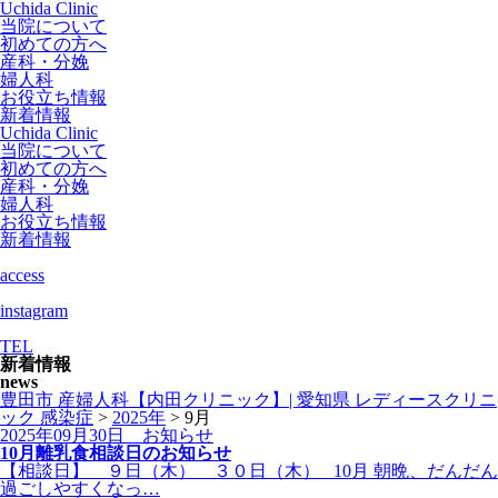
Uchida Clinic
当院について
初めての方へ
産科・分娩
婦人科
お役立ち情報
新着情報
Uchida Clinic
当院について
初めての方へ
産科・分娩
婦人科
お役立ち情報
新着情報
access
instagram
TEL
新着情報
news
豊田市 産婦人科【内田クリニック】| 愛知県 レディースクリニ
ック 感染症
>
2025年
>
9月
2025年09月30日
お知らせ
10月離乳食相談日のお知らせ
【相談日】 ９日（木） ３０日（木） 10月 朝晩、だんだん
過ごしやすくなっ…