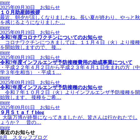
more
2025年09月30日
お知らせ
１０月助産師挨拶
最近、朝夕が涼しくなりましたね。長い夏が終わり、やっと秋
を感じるようになりました…
more
2025年09月19日
お知らせ
令和7年度コロナワクチンについてのお知らせ
コロナワクチンにつきましては、１１月４日（火）より接種
を開始致しますので、 接…
more
2025年09月19日
お知らせ
令和7年度インフルエンザ予防接種費用の助成事業について
・平成２２年４月２日から平成２３年４月１日生まれの方（中
学３年生相当） ・平成１…
more
2025年09月19日
お知らせ
令和7年度インフルエンザ予防接種のお知らせ
令和７年１０月２日（火）よりインフルエンザ予防接種を開
始致します。 接種をご希…
more
2025年09月01日
お知らせ
９月Ｓｔａｆｆblog
大阪万博が終盤になってきましたが、皆さんは行かれたでし
ょうか？ 昔の…
more
最近のお知らせ
8月 スタッフブログ