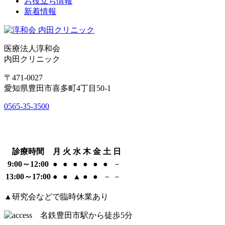
お役立ち情報
新着情報
医療法人淳和会
内田クリニック
〒471-0027
愛知県豊田市喜多町4丁目50-1
0565-35-3500
診療時間
月
火
水
木
金
土
日
9:00～12:00
●
●
●
●
●
●
－
13:00～17:00
●
●
▲
●
●
－
－
▲研究会などで臨時休業あり