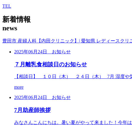
TEL
新着情報
news
豊田市 産婦人科【内田クリニック】| 愛知県 レディースクリ
2025年06月24日
お知らせ
７月離乳食相談日のお知らせ
【相談日】 １０日（木） ２４日（木） 7月 湿度や
more
2025年06月24日
お知らせ
7月助産師挨拶
みなさんこんにちは。暑い夏がやって来ました！今年は