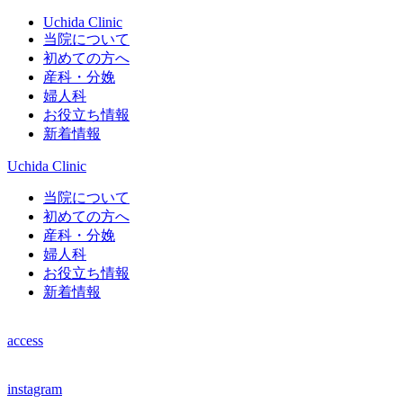
Uchida Clinic
当院について
初めての方へ
産科・分娩
婦人科
お役立ち情報
新着情報
Uchida Clinic
当院について
初めての方へ
産科・分娩
婦人科
お役立ち情報
新着情報
access
instagram