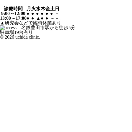
診療時間
月
火
水
木
金
土
日
9:00～12:00
●
●
●
●
●
●
－
13:00～17:00
●
●
▲
●
●
－
－
▲研究会などで臨時休業あり
駐車場19台有り
© 2026 uchida clinic.