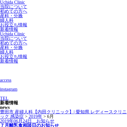
Uchida Clinic
当院について
初めての方へ
産科・分娩
婦人科
お役立ち情報
新着情報
Uchida Clinic
当院について
初めての方へ
産科・分娩
婦人科
お役立ち情報
新着情報
access
instagram
TEL
新着情報
news
豊田市 産婦人科【内田クリニック】| 愛知県 レディースクリニ
ック 感染症
>
2019年
>
6月
2019年06月24日
お知らせ
７月離乳食相談日のお知らせ