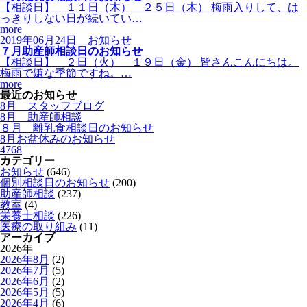
【相談日】 １１日（木） ２５日（木） 梅雨入りして、は
っきりしない日が続いてい…
more
2019年06月24日
お知らせ
７月助産師相談日のお知らせ
【相談日】 ２日（火） １９日（金） 皆さんこんにちは。
梅雨で嫌な季節ですね。…
more
最近のお知らせ
8月 スタッフブログ
8月 助産師相談
８月 離乳食相談日のお知らせ
8月お盆休みのお知らせ
4768
カテゴリー
お知らせ
(646)
個別相談日のお知らせ
(200)
助産師相談
(237)
教室
(4)
栄養士相談
(226)
医療の取り組み
(11)
アーカイブ
2026年
2026年8月
(2)
2026年7月
(5)
2026年6月
(2)
2026年5月
(5)
2026年4月
(6)