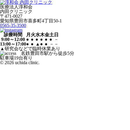
医療法人淳和会
内田クリニック
〒471-0027
愛知県豊田市喜多町4丁目50-1
0565-35-3500
診療時間
月
火
水
木
金
土
日
9:00～12:00
●
●
●
●
●
●
－
13:00～17:00
●
●
▲
●
●
－
－
▲研究会などで臨時休業あり
駐車場19台有り
© 2026 uchida clinic.