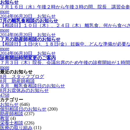
お知らせ
７月１６日（水）午後２時から午後３時の間、院長 講習会参
more
2014年06月20日
お知らせ
7月の離乳食相談のお知らせ
【相談日】１０日（木）、２４日（木） 離乳食、何から食べさ
more
2014年06月20日
お知らせ
７月の助産師相談のお知らせ
【相談日】１日(火)、１８日(金） 妊娠中、どんな準備が必要
more
2014年06月10日
お知らせ
診察開始時間変更のご案内
７月３日（木）院長、会議出席のため午後の診察開始が１時間
more
最近のお知らせ
8月 スタッフブログ
8月 助産師相談
８月 離乳食相談日のお知らせ
8月お盆休みのお知らせ
4768
カテゴリー
お知らせ
(646)
個別相談日のお知らせ
(200)
助産師相談
(237)
教室
(4)
栄養士相談
(226)
医療の取り組み
(11)