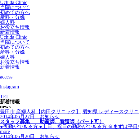
Uchida Clinic
当院について
初めての方へ
産科・分娩
婦人科
お役立ち情報
新着情報
Uchida Clinic
当院について
初めての方へ
産科・分娩
婦人科
お役立ち情報
新着情報
access
instagram
TEL
新着情報
news
豊田市 産婦人科【内田クリニック】| 愛知県 レディースクリニ
2014年06月27日
お知らせ
スタッフ募集 助産師、看護師（パート可）
●夜勤ができる方 ●土日、祝日の勤務ができる方 ※まずは平
more
2014年06月20日
お知らせ