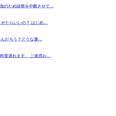
加のため診察を中断させて…
せたらいいの？ はじめ…
なんだろう？どうな運…
程度遅れます。 ご迷惑お…