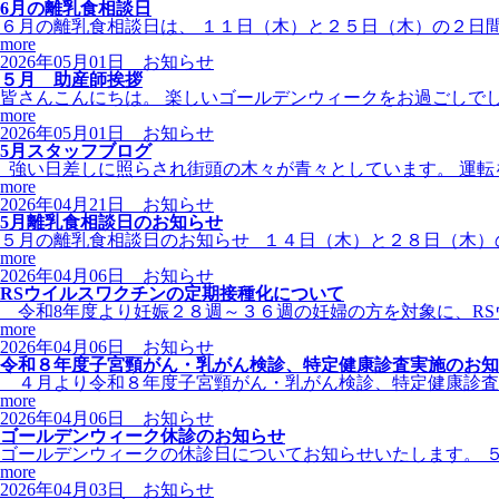
6月の離乳食相談日
６月の離乳食相談日は、 １１日（木）と２５日（木）の２日間
more
2026年05月01日
お知らせ
５月 助産師挨拶
皆さんこんにちは。 楽しいゴールデンウィークをお過ごしでし
more
2026年05月01日
お知らせ
5月スタッフブログ
強い日差しに照らされ街頭の木々が青々としています。 運転
more
2026年04月21日
お知らせ
5月離乳食相談日のお知らせ
５月の離乳食相談日のお知らせ １４日（木）と２８日（木）
more
2026年04月06日
お知らせ
RSウイルスワクチンの定期接種化について
令和8年度より妊娠２８週～３６週の妊婦の方を対象に、RS
more
2026年04月06日
お知らせ
令和８年度子宮頸がん・乳がん検診、特定健康診査実施のお知
４月より令和８年度子宮頸がん・乳がん検診、特定健康診査
more
2026年04月06日
お知らせ
ゴールデンウィーク休診のお知らせ
ゴールデンウィークの休診日についてお知らせいたします。 
more
2026年04月03日
お知らせ