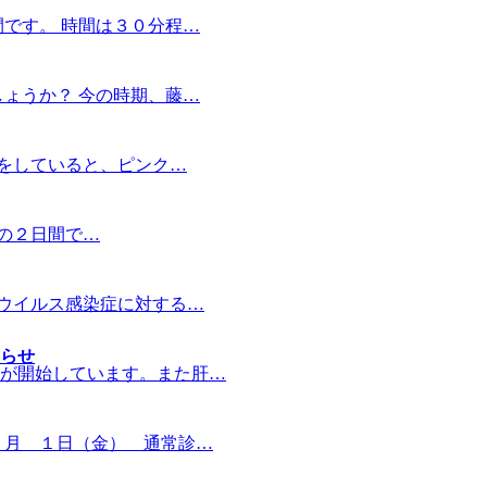
です。 時間は３０分程…
ょうか？ 今の時期、藤…
をしていると、ピンク…
の２日間で…
ウイルス感染症に対する…
らせ
が開始しています。また肝…
５月 １日（金） 通常診…