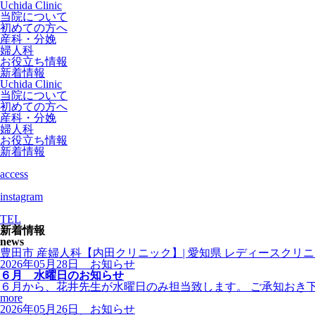
Uchida Clinic
当院について
初めての方へ
産科・分娩
婦人科
お役立ち情報
新着情報
Uchida Clinic
当院について
初めての方へ
産科・分娩
婦人科
お役立ち情報
新着情報
access
instagram
TEL
新着情報
news
豊田市 産婦人科【内田クリニック】| 愛知県 レディースクリニ
2026年05月28日
お知らせ
６月 水曜日のお知らせ
６月から、花井先生が水曜日のみ担当致します。 ご承知おき
more
2026年05月26日
お知らせ