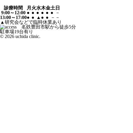
診療時間
月
火
水
木
金
土
日
9:00～12:00
●
●
●
●
●
●
－
13:00～17:00
●
●
▲
●
●
－
－
▲研究会などで臨時休業あり
駐車場19台有り
© 2026 uchida clinic.