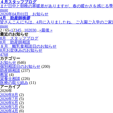
４月スタッフブログ
まだ日中と朝晩の寒暖差がありますが、春の暖かさを感じる季
more
2026年04月01日
お知らせ
4月 助産師挨拶
皆さんこんにちは。4月に入りましたね。 ご入園ご入学のご
more
2 / 65
«
1
2
3
4
5
...
10
20
30
...
»
最後 »
最近のお知らせ
8月 スタッフブログ
8月 助産師相談
８月 離乳食相談日のお知らせ
8月お盆休みのお知らせ
4768
カテゴリー
お知らせ
(646)
個別相談日のお知らせ
(200)
助産師相談
(237)
教室
(4)
栄養士相談
(226)
医療の取り組み
(11)
アーカイブ
2026年
2026年8月
(2)
2026年7月
(5)
2026年6月
(2)
2026年5月
(5)
2026年4月
(6)